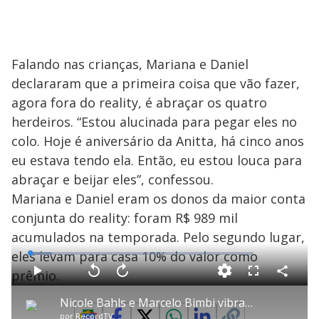
Falando nas crianças, Mariana e Daniel
declararam que a primeira coisa que vão fazer,
agora fora do reality, é abraçar os quatro
herdeiros. “Estou alucinada para pegar eles no
colo. Hoje é aniversário da Anitta, há cinco anos
eu estava tendo ela. Então, eu estou louca para
abraçar e beijar eles”, confessou.
Mariana e Daniel eram os donos da maior conta
conjunta do reality: foram R$ 989 mil
acumulados na temporada. Pelo segundo lugar,
eles levam para casa 10% do valor como
L
o
a
prêmio.
d
C
P
V
A
P
F
e
o
l
o
v
u
d
m
a
l
a
l
:
Nicole Bahls e Marcelo Bimbi vibram muito após anúncio de vitória
p
y
t
n
l
9
a
a
ç
s
.
por
RecordTV
r
r
a
c