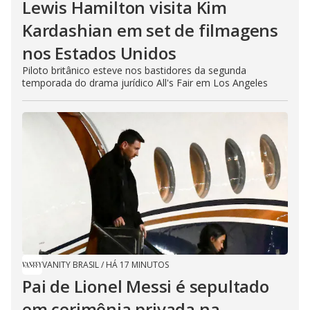
o
Lewis Hamilton visita Kim
Kardashian em set de filmagens
nos Estados Unidos
Piloto britânico esteve nos bastidores da segunda
temporada do drama jurídico All's Fair em Los Angeles
VANITY BRASIL
/
HÁ 17 MINUTOS
Pai de Lionel Messi é sepultado
em cerimônia privada na