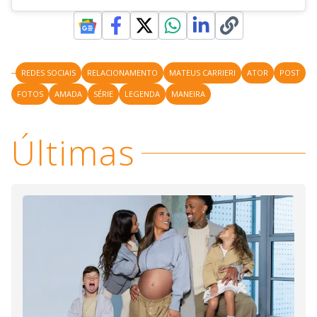
REDES SOCIAIS
RELACIONAMENTO
MATEUS CARRIERI
ATOR
POST
FOTOS
AMADA
SÉRIE
LEGENDA
MANEIRA
Últimas