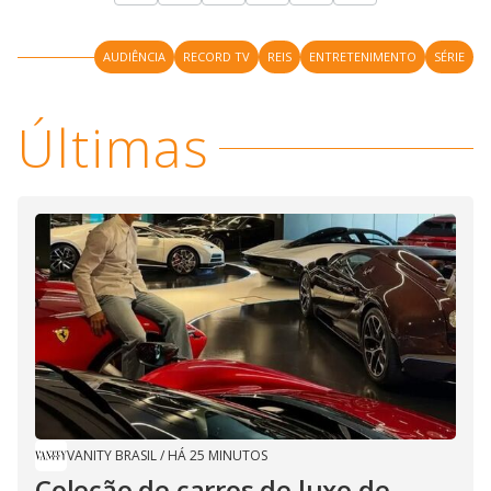
AUDIÊNCIA
RECORD TV
REIS
ENTRETENIMENTO
SÉRIE
Últimas
VANITY BRASIL
/
HÁ 25 MINUTOS
Coleção de carros de luxo de