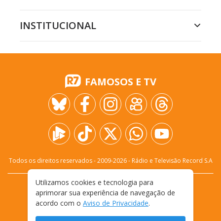
INSTITUCIONAL
FAMOSOS E TV
Todos os direitos reservados - 2009-
2026
- Rádio e Televisão Record S.A
Utilizamos cookies e tecnologia para
CARREIRA
FALE CONOSCO
PRIVACIDADE
aprimorar sua experiência de navegação de
TERMOS E CONDIÇÕES DE USO
acordo com o
Aviso de Privacidade
.