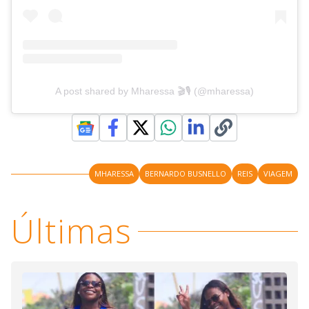
A post shared by Mharessa 🎬🎙 (@mharessa)
MHARESSA
BERNARDO BUSNELLO
REIS
VIAGEM
Últimas