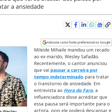
tar a ansiedade
Adicione como fonte preferencial no Google
Opens in new window
Mileide Mihaile mandou um recado
ao ex-marido, Wesley Safadão.
Recentemente, o cantor anunciou
que vai
pausar a carreira por
tempo indeterminado
para tratar
o transtorno de ansiedade. Em
entrevista ao
Hora do Faro
, a
influenciadora disse acreditar que
essa pausa será importante para o
artista, pois ele poderá descansar e
de Wesley