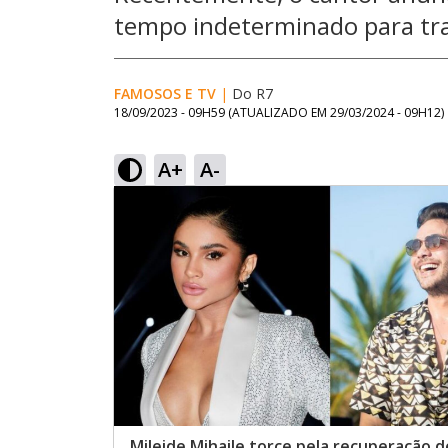
tempo indeterminado para tra
FAMOSOS E TV
|
Do R7
18/09/2023 - 09H59
(ATUALIZADO EM
29/03/2024 - 09H12
)
A+
A-
Mileide Mihaile torce pela recuperação 