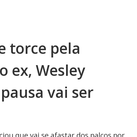
e torce pela
o ex, Wesley
 pausa vai ser
ou que vai se afastar dos palcos por