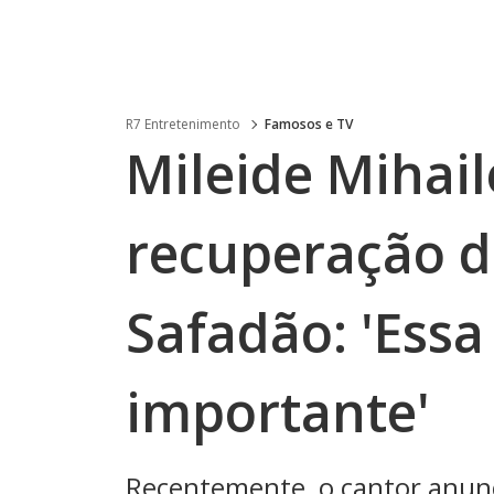
R7 Entretenimento
Famosos e TV
Mileide Mihail
recuperação d
Safadão: 'Essa
importante'
Recentemente, o cantor anunci