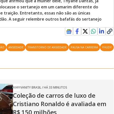
, que afirmou que a mulher dele, Thyane Dantas, já
olocasse o sertanejo em um camarim diferente do
 traição. Entretanto, essas não são as únicas
ão. A seguir relembre outros bafafás do sertanejo
DÃO
ANSIEDADE
TRANSTORNO DE ANSIEDADE
PAUSA NA CARREIRA
YHUDY
VANITY BRASIL
/
HÁ 33 MINUTOS
Coleção de carros de luxo de
Cristiano Ronaldo é avaliada em
R$ 150 milhões