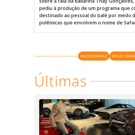
sobre a fala da bailarina Thay Gonçalves
pediu à produção de um programa que c
destinado ao pessoal do balé por medo de
polêmicas que envolvem o nome de Safad
MILEIDE MIHAILE
WESLEY SAFA
Últimas