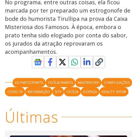
No programa, entre outras coisas, ela ficou
marcada por ter preparado um estrogonofe de
bode do humorista Tirullipa na prova da Caixa
Misteriosa dos Famosos. À época, embora o
prato tenha sido elogiado por conta do sabor,
os jurados da atração reprovaram os
acompanhamentos.
EX-PARTICIPANTE
CECÍLIA RAMOS
MASTERCHEF
COMPLICAÇÕES
COVID-19
INFORMAÇÃO
SITE
CECÍLIA
DOENÇA
REALITY SHOW
Últimas