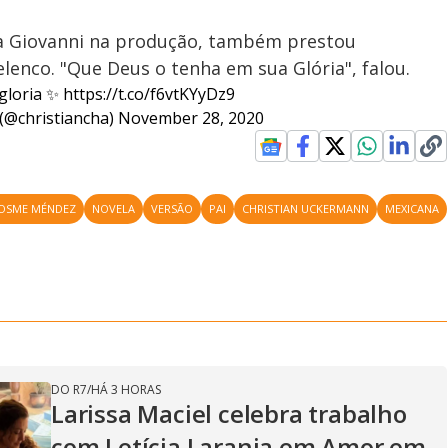
a a Giovanni na produção, também prestou
lenco. "Que Deus o tenha em sua Glória", falou.
 gloria ✨
https://t.co/f6vtKYyDz9
(@christiancha)
November 28, 2020
OSME MÉNDEZ
NOVELA
VERSÃO
PAI
CHRISTIAN UCKERMANN
MEXICANA
DO R7
/
HÁ 3 HORAS
Larissa Maciel celebra trabalho
com Letícia Laranja em Amor em