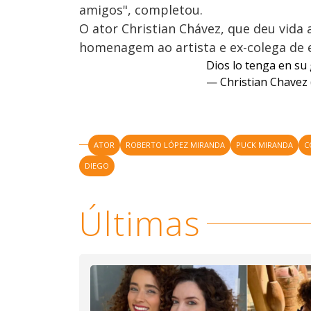
amigos", completou.
O ator Christian Chávez, que deu vid
homenagem ao artista e ex-colega de e
Dios lo tenga en su
— Christian Chavez 
ATOR
ROBERTO LÓPEZ MIRANDA
PUCK MIRANDA
C
DIEGO
Últimas