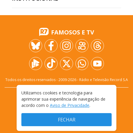
FAMOSOS E TV
Todos os direitos reservados - 2009-
2026
- Rádio e Televisão Record S.A
Utilizamos cookies e tecnologia para
CARREIRA
FALE CONOSCO
PRIVACIDADE
aprimorar sua experiência de navegação de
TERMOS E CONDIÇÕES DE USO
acordo com o
Aviso de Privacidade
.
FECHAR