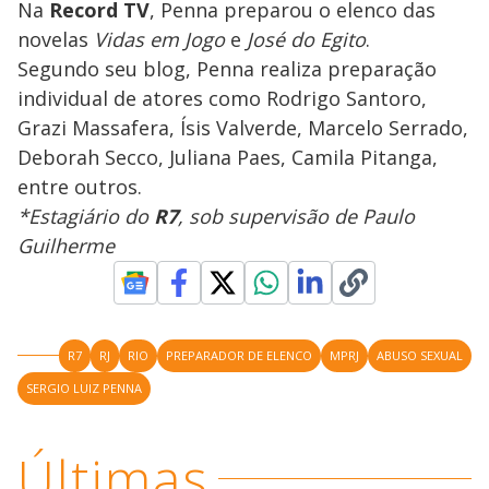
Na
Record TV
, Penna preparou o elenco das
novelas
Vidas em Jogo
e
José do Egito
.
Segundo seu blog, Penna realiza preparação
individual de atores como Rodrigo Santoro,
Grazi Massafera, Ísis Valverde, Marcelo Serrado,
Deborah Secco, Juliana Paes, Camila Pitanga,
entre outros.
*Estagiário do
R7
, sob supervisão de Paulo
Guilherme
R7
RJ
RIO
PREPARADOR DE ELENCO
MPRJ
ABUSO SEXUAL
SERGIO LUIZ PENNA
Últimas