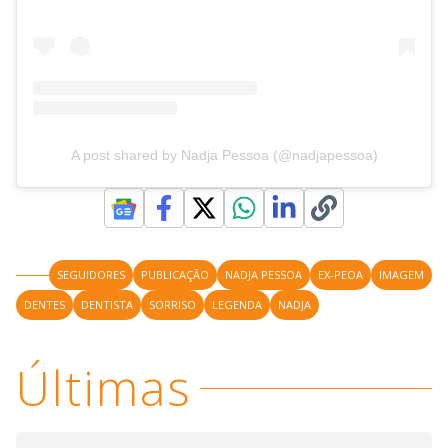
A post shared by Nadja Pessoa (@nadjapessoa)
SEGUIDORES
PUBLICAÇÃO
NADJA PESSOA
EX-PEOA
IMAGEM
DENTES
DENTISTA
SORRISO
LEGENDA
NADJA
Últimas