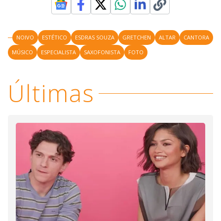
NOIVO
ESTÉTICO
ESDRAS SOUZA
GRETCHEN
ALTAR
CANTORA
MÚSICO
ESPECIALISTA
SAXOFONISTA
FOTO
Últimas