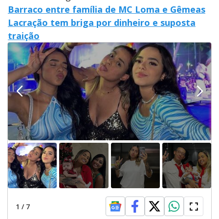
Barraco entre família de MC Loma e Gêmeas
Lacração tem briga por dinheiro e suposta
traição
1
/
7