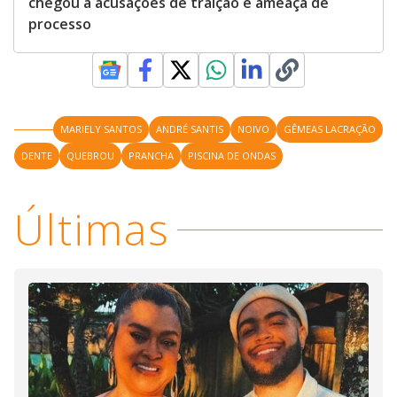
chegou a acusações de traição e ameaça de
processo
MARIELY SANTOS
ANDRÉ SANTIS
NOIVO
GÊMEAS LACRAÇÃO
DENTE
QUEBROU
PRANCHA
PISCINA DE ONDAS
Últimas