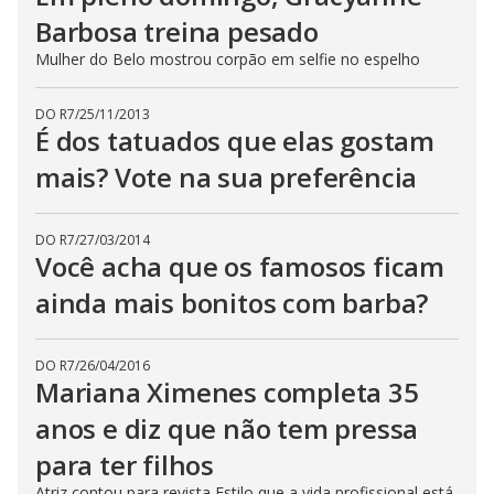
Barbosa treina pesado
Mulher do Belo mostrou corpão em selfie no espelho
DO R7
/
25/11/2013
É dos tatuados que elas gostam
mais? Vote na sua preferência
DO R7
/
27/03/2014
Você acha que os famosos ficam
ainda mais bonitos com barba?
DO R7
/
26/04/2016
Mariana Ximenes completa 35
anos e diz que não tem pressa
para ter filhos
Atriz contou para revista Estilo que a vida profissional está