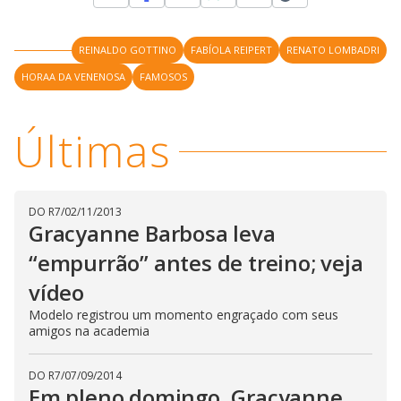
V
d
o
i
REINALDO GOTTINO
FABÍOLA REIPERT
RENATO LOMBADRI
HORAA DA VENENOSA
FAMOSOS
d
Últimas
e
o
DO R7
/
02/11/2013
Gracyanne Barbosa leva
“empurrão” antes de treino; veja
vídeo
Modelo registrou um momento engraçado com seus
amigos na academia
DO R7
/
07/09/2014
Em pleno domingo, Gracyanne