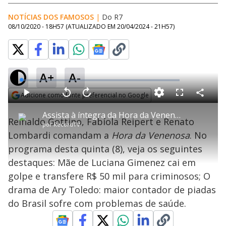
NOTÍCIAS DOS FAMOSOS
|
Do R7
08/10/2020 - 18H57
(ATUALIZADO EM
20/04/2024 - 21H57
)
A+
A-
L
o
a
Adicione como fonte preferencial no Google
d
C
P
V
A
P
F
e
o
l
o
v
u
Opens in new window
d
m
a
l
a
l
:
Assista à íntegra da Hora da Venenosa | 08/10/2020
p
y
t
n
l
0
Reinaldo Gottino, Fabíola Reipert e Renato
a
a
ç
s
.
por
RecordTV
r
r
a
c
5
t
1
r
l
r
8
Lombardi comandam a
Hora da Venenosa
. No
i
0
1
e
%
l
s
0
e
h
programa desta quinta (8), veja os seguintes
e
s
n
a
g
e
r
u
g
destaques: Mãe de Luciana Gimenez cai em
n
u
a
d
n
o
d
golpe e transfere R$ 50 mil para criminosos; O
s
o
s
drama de Ary Toledo: maior contador de piadas
y
do Brasil sofre com problemas de saúde.
M
u