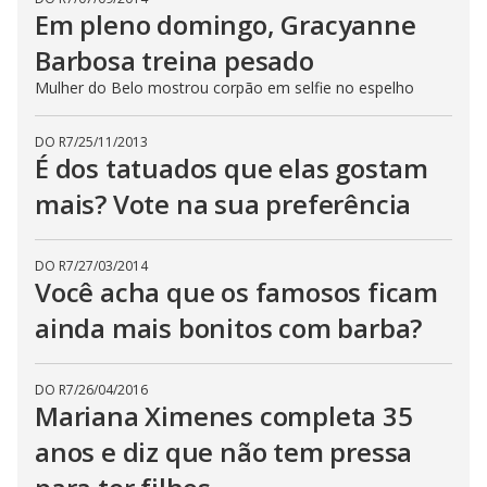
Em pleno domingo, Gracyanne
Barbosa treina pesado
Mulher do Belo mostrou corpão em selfie no espelho
DO R7
/
25/11/2013
É dos tatuados que elas gostam
mais? Vote na sua preferência
DO R7
/
27/03/2014
Você acha que os famosos ficam
ainda mais bonitos com barba?
DO R7
/
26/04/2016
Mariana Ximenes completa 35
anos e diz que não tem pressa