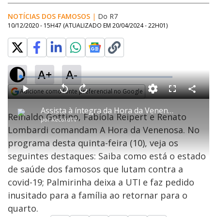
NOTÍCIAS DOS FAMOSOS
|
Do R7
10/12/2020 - 15H47
(ATUALIZADO EM
20/04/2024 - 22H01
)
A+
A-
L
o
a
Adicione como fonte preferencial no Google
d
C
P
V
A
P
F
e
o
l
o
v
u
Opens in new window
d
m
a
l
a
l
:
Assista à íntegra da Hora da Venenosa | 10/12/2020
p
y
t
n
l
1
Reinaldo Gottino, Fabíola Reipert e Renato
a
a
ç
s
.
por
RecordTV
r
r
a
c
8
t
1
r
l
r
4
Lombardi comandam A Hora da Venenosa. No
i
0
1
e
%
l
s
0
e
h
programa desta quinta-feira (10), veja os
e
s
n
a
g
e
r
u
g
seguintes destaques: Saiba como está o estado
n
u
a
d
n
o
d
de saúde dos famosos que lutam contra a
s
o
s
covid-19; Palmirinha deixa a UTI e faz pedido
y
inusitado para a família ao retornar para o
quarto.
M
u