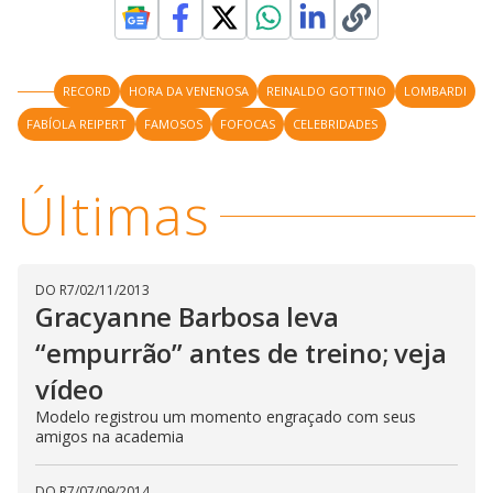
V
d
o
i
RECORD
HORA DA VENENOSA
REINALDO GOTTINO
LOMBARDI
FABÍOLA REIPERT
FAMOSOS
d
FOFOCAS
CELEBRIDADES
Últimas
e
o
DO R7
/
02/11/2013
Gracyanne Barbosa leva
“empurrão” antes de treino; veja
vídeo
Modelo registrou um momento engraçado com seus
amigos na academia
DO R7
/
07/09/2014