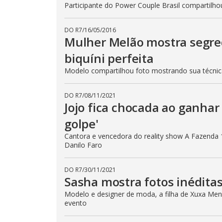
Participante do Power Couple Brasil compartilho
DO R7
/
16/05/2016
Mulher Melão mostra segre
biquíni perfeita
Modelo compartilhou foto mostrando sua técni
DO R7
/
08/11/2021
Jojo fica chocada ao ganhar 
golpe'
Cantora e vencedora do reality show A Fazenda 
Danilo Faro
DO R7
/
30/11/2021
Sasha mostra fotos inéditas
Modelo e designer de moda, a filha de Xuxa Mene
evento