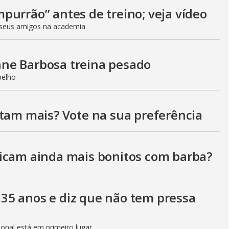
V
purrão” antes de treino; veja vídeo
seus amigos na academia
i
ne Barbosa treina pesado
d
pelho
stam mais? Vote na sua preferência
e
icam ainda mais bonitos com barba?
o
35 anos e diz que não tem pressa
sional está em primeiro lugar