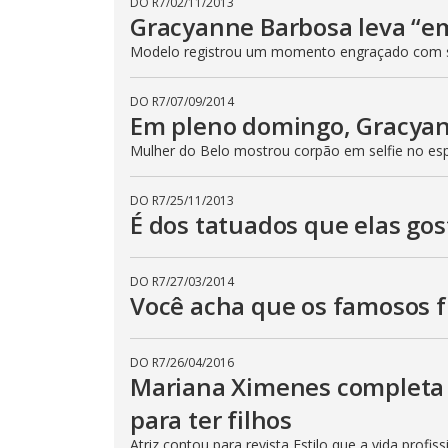
DO R7
/
02/11/2013
Gracyanne Barbosa leva “em
Modelo registrou um momento engraçado com 
DO R7
/
07/09/2014
Em pleno domingo, Gracyan
Mulher do Belo mostrou corpão em selfie no es
DO R7
/
25/11/2013
É dos tatuados que elas go
DO R7
/
27/03/2014
Você acha que os famosos f
DO R7
/
26/04/2016
Mariana Ximenes completa 
para ter filhos
Atriz contou para revista Estilo que a vida profis