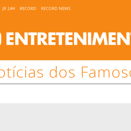
JR 24H
RECORD
RECORD NEWS
otícias dos Famos