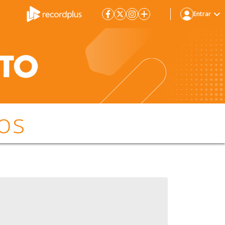
Entrar
os