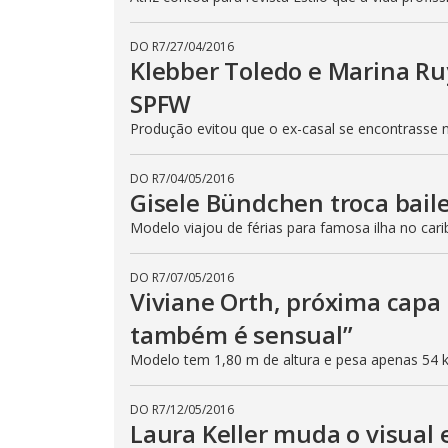
DO R7
/
27/04/2016
Klebber Toledo e Marina R
SPFW
Produção evitou que o ex-casal se encontrasse 
DO R7
/
04/05/2016
Gisele Bündchen troca bail
Modelo viajou de férias para famosa ilha no cari
DO R7
/
07/05/2016
Viviane Orth, próxima capa
também é sensual”
Modelo tem 1,80 m de altura e pesa apenas 54 
DO R7
/
12/05/2016
Laura Keller muda o visual