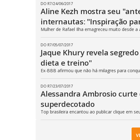
DO R7
/
24/06/2017
Aline Kezh mostra seu "ant
internautas: "Inspiração pa
Mulher de Rafael Ilha emagreceu muito desde a 
DO R7
/
05/07/2017
Jaque Khury revela segredo
dieta e treino"
Ex-BBB afirmou que não há milagres para conqu
DO R7
/
23/07/2017
Alessandra Ambrosio curte 
superdecotado
Top brasileira encantou ao publicar clique em s
V