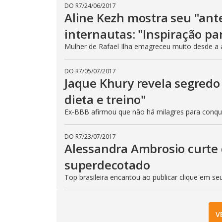
DO R7
/
24/06/2017
Aline Kezh mostra seu "ant
internautas: "Inspiração pa
Mulher de Rafael Ilha emagreceu muito desde a 
DO R7
/
05/07/2017
Jaque Khury revela segredo
dieta e treino"
Ex-BBB afirmou que não há milagres para conqu
DO R7
/
23/07/2017
Alessandra Ambrosio curte 
superdecotado
Top brasileira encantou ao publicar clique em s
V