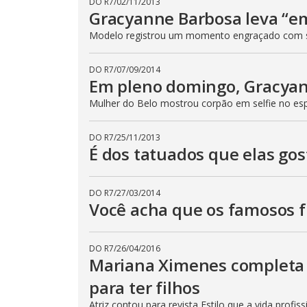
DO R7
/
02/11/2013
Gracyanne Barbosa leva “em
Modelo registrou um momento engraçado com 
DO R7
/
07/09/2014
Em pleno domingo, Gracyan
Mulher do Belo mostrou corpão em selfie no es
DO R7
/
25/11/2013
É dos tatuados que elas go
DO R7
/
27/03/2014
Você acha que os famosos f
DO R7
/
26/04/2016
Mariana Ximenes completa 
para ter filhos
Atriz contou para revista Estilo que a vida profis