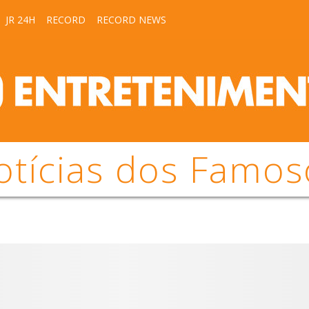
JR 24H
RECORD
RECORD NEWS
otícias dos Famos