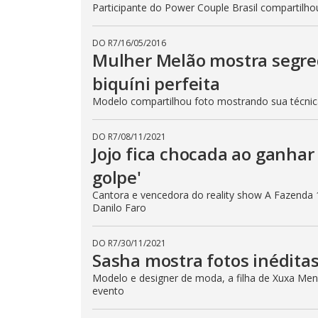
Participante do Power Couple Brasil compartilho
DO R7
/
16/05/2016
Mulher Melão mostra segre
biquíni perfeita
Modelo compartilhou foto mostrando sua técni
DO R7
/
08/11/2021
Jojo fica chocada ao ganhar 
golpe'
Cantora e vencedora do reality show A Fazenda 
Danilo Faro
DO R7
/
30/11/2021
Sasha mostra fotos inéditas
Modelo e designer de moda, a filha de Xuxa Mene
evento