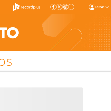
Entrar
os