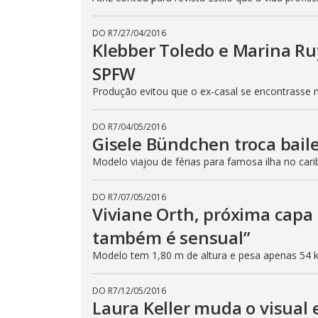
DO R7
/
27/04/2016
Klebber Toledo e Marina R
SPFW
Produção evitou que o ex-casal se encontrasse 
DO R7
/
04/05/2016
Gisele Bündchen troca bail
Modelo viajou de férias para famosa ilha no cari
DO R7
/
07/05/2016
Viviane Orth, próxima capa
também é sensual”
Modelo tem 1,80 m de altura e pesa apenas 54 
DO R7
/
12/05/2016
Laura Keller muda o visual