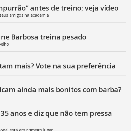
V
purrão” antes de treino; veja vídeo
seus amigos na academia
i
ne Barbosa treina pesado
d
pelho
stam mais? Vote na sua preferência
e
icam ainda mais bonitos com barba?
o
35 anos e diz que não tem pressa
sional está em primeiro lugar