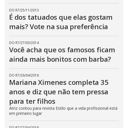
DO R7
/
25/11/2013
É dos tatuados que elas gostam
mais? Vote na sua preferência
DO R7
/
27/03/2014
Você acha que os famosos ficam
ainda mais bonitos com barba?
DO R7
/
26/04/2016
Mariana Ximenes completa 35
anos e diz que não tem pressa
para ter filhos
Atriz contou para revista Estilo que a vida profissional está
em primeiro lugar
DO R7
/
27/04/2016