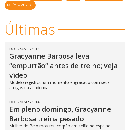
y
FABÍOLA REIPERT
M
V
u
d
o
Últimas
i
d
DO R7
/
02/11/2013
Gracyanne Barbosa leva
e
“empurrão” antes de treino; veja
vídeo
o
Modelo registrou um momento engraçado com seus
amigos na academia
DO R7
/
07/09/2014
Em pleno domingo, Gracyanne
Barbosa treina pesado
Mulher do Belo mostrou corpão em selfie no espelho