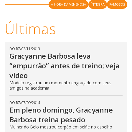
y
A HORA DA VENENOSA
ÍNTEGRA
FAMOSOS
M
V
u
d
o
Últimas
i
d
DO R7
/
02/11/2013
Gracyanne Barbosa leva
e
“empurrão” antes de treino; veja
vídeo
o
Modelo registrou um momento engraçado com seus
amigos na academia
DO R7
/
07/09/2014
Em pleno domingo, Gracyanne
Barbosa treina pesado
Mulher do Belo mostrou corpão em selfie no espelho