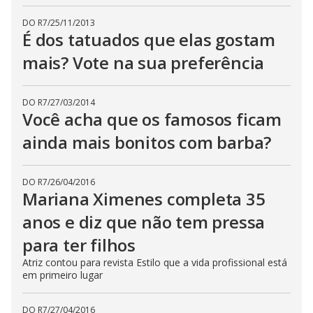
DO R7
/
25/11/2013
É dos tatuados que elas gostam
mais? Vote na sua preferência
DO R7
/
27/03/2014
Você acha que os famosos ficam
ainda mais bonitos com barba?
DO R7
/
26/04/2016
Mariana Ximenes completa 35
anos e diz que não tem pressa
para ter filhos
Atriz contou para revista Estilo que a vida profissional está
em primeiro lugar
DO R7
/
27/04/2016