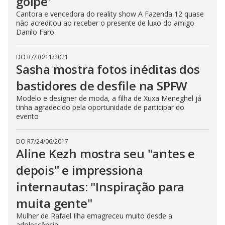
golpe'
Cantora e vencedora do reality show A Fazenda 12 quase
não acreditou ao receber o presente de luxo do amigo
Danilo Faro
DO R7
/
30/11/2021
Sasha mostra fotos inéditas dos
bastidores de desfile na SPFW
Modelo e designer de moda, a filha de Xuxa Meneghel já
tinha agradecido pela oportunidade de participar do
evento
DO R7
/
24/06/2017
Aline Kezh mostra seu "antes e
depois" e impressiona
internautas: "Inspiração para
muita gente"
Mulher de Rafael Ilha emagreceu muito desde a
adolescência