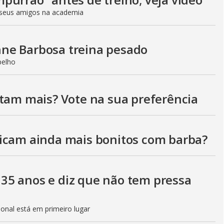
V
seus amigos na academia
i
ne Barbosa treina pesado
pelho
d
stam mais? Vote na sua preferência
e
icam ainda mais bonitos com barba?
o
35 anos e diz que não tem pressa
sional está em primeiro lugar