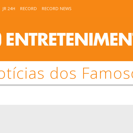
JR 24H
RECORD
RECORD NEWS
otícias dos Famos