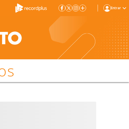
Entrar
os