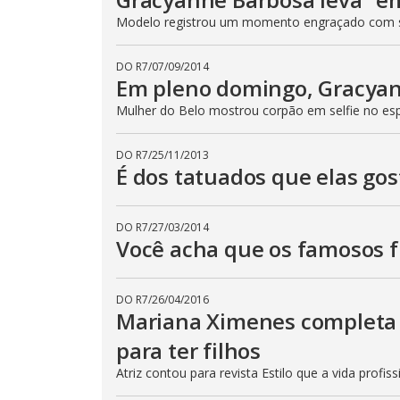
Modelo registrou um momento engraçado com 
DO R7
/
07/09/2014
Em pleno domingo, Gracyan
Mulher do Belo mostrou corpão em selfie no es
DO R7
/
25/11/2013
É dos tatuados que elas go
DO R7
/
27/03/2014
Você acha que os famosos f
DO R7
/
26/04/2016
Mariana Ximenes completa 
para ter filhos
Atriz contou para revista Estilo que a vida profis