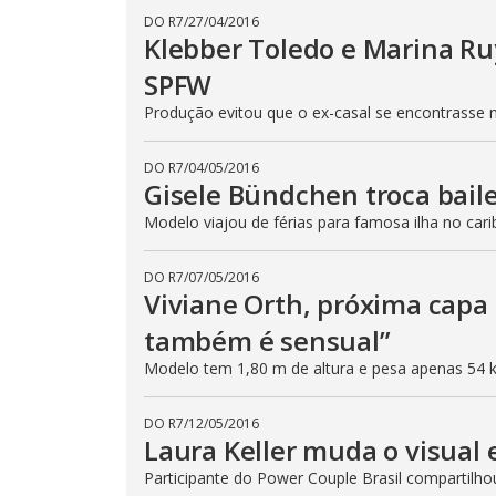
DO R7
/
27/04/2016
Klebber Toledo e Marina R
SPFW
Produção evitou que o ex-casal se encontrasse 
DO R7
/
04/05/2016
Gisele Bündchen troca bail
Modelo viajou de férias para famosa ilha no cari
DO R7
/
07/05/2016
Viviane Orth, próxima capa
também é sensual”
Modelo tem 1,80 m de altura e pesa apenas 54 
DO R7
/
12/05/2016
Laura Keller muda o visual
Participante do Power Couple Brasil compartilho