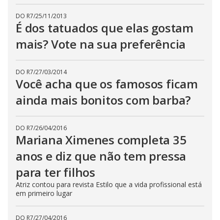
DO R7
/
25/11/2013
É dos tatuados que elas gostam
mais? Vote na sua preferência
DO R7
/
27/03/2014
Você acha que os famosos ficam
ainda mais bonitos com barba?
DO R7
/
26/04/2016
Mariana Ximenes completa 35
anos e diz que não tem pressa
para ter filhos
Atriz contou para revista Estilo que a vida profissional está
em primeiro lugar
DO R7
/
27/04/2016