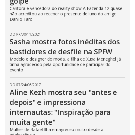
golpe'
Cantora e vencedora do reality show A Fazenda 12 quase
não acreditou ao receber o presente de luxo do amigo
Danilo Faro
DO R7
/
30/11/2021
Sasha mostra fotos inéditas dos
bastidores de desfile na SPFW
Modelo e designer de moda, a filha de Xuxa Meneghel já
tinha agradecido pela oportunidade de participar do
evento
DO R7
/
24/06/2017
Aline Kezh mostra seu "antes e
depois" e impressiona
internautas: "Inspiração para
muita gente"
Mulher de Rafael Ilha emagreceu muito desde a
adolescência