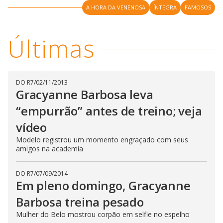
y
A HORA DA VENENOSA
ÍNTEGRA
FAMOSOS
M
V
u
d
o
Últimas
i
d
DO R7
/
02/11/2013
Gracyanne Barbosa leva
e
“empurrão” antes de treino; veja
vídeo
o
Modelo registrou um momento engraçado com seus
amigos na academia
DO R7
/
07/09/2014
Em pleno domingo, Gracyanne
Barbosa treina pesado
Mulher do Belo mostrou corpão em selfie no espelho