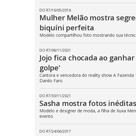
DO R7
/
16/05/2016
Mulher Melão mostra segre
biquíni perfeita
Modelo compartilhou foto mostrando sua técni
DO R7
/
08/11/2021
Jojo fica chocada ao ganhar 
golpe'
Cantora e vencedora do reality show A Fazenda 
Danilo Faro
DO R7
/
30/11/2021
Sasha mostra fotos inéditas
Modelo e designer de moda, a filha de Xuxa Mene
evento
DO R7
/
24/06/2017