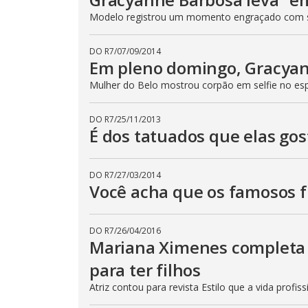
Modelo registrou um momento engraçado com 
DO R7
/
07/09/2014
Em pleno domingo, Gracyan
Mulher do Belo mostrou corpão em selfie no es
DO R7
/
25/11/2013
É dos tatuados que elas go
DO R7
/
27/03/2014
Você acha que os famosos f
DO R7
/
26/04/2016
Mariana Ximenes completa 
para ter filhos
Atriz contou para revista Estilo que a vida profis