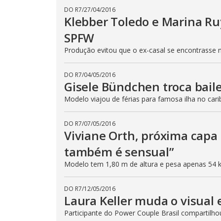
DO R7
/
27/04/2016
Klebber Toledo e Marina R
SPFW
Produção evitou que o ex-casal se encontrasse 
DO R7
/
04/05/2016
Gisele Bündchen troca bail
Modelo viajou de férias para famosa ilha no cari
DO R7
/
07/05/2016
Viviane Orth, próxima capa
também é sensual”
Modelo tem 1,80 m de altura e pesa apenas 54 
DO R7
/
12/05/2016
Laura Keller muda o visual
Participante do Power Couple Brasil compartilho