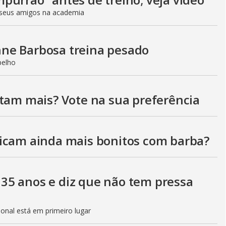
V
seus amigos na academia
i
ne Barbosa treina pesado
pelho
d
stam mais? Vote na sua preferência
e
icam ainda mais bonitos com barba?
o
35 anos e diz que não tem pressa
sional está em primeiro lugar