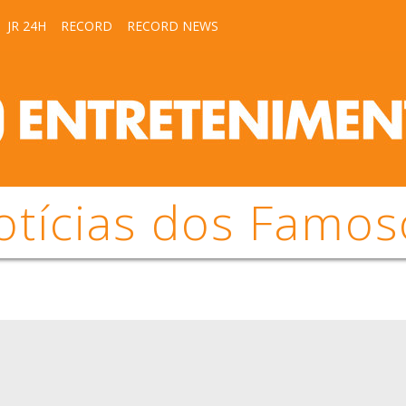
JR 24H
RECORD
RECORD NEWS
otícias dos Famos