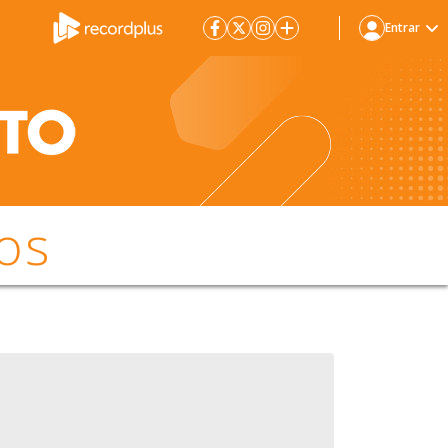
Entrar
os