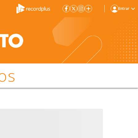
Entrar
os