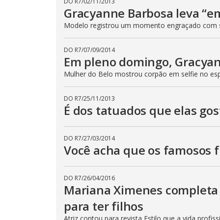
DO R7
/
02/11/2013
Gracyanne Barbosa leva “em
Modelo registrou um momento engraçado com 
DO R7
/
07/09/2014
Em pleno domingo, Gracyan
Mulher do Belo mostrou corpão em selfie no es
DO R7
/
25/11/2013
É dos tatuados que elas go
DO R7
/
27/03/2014
Você acha que os famosos f
DO R7
/
26/04/2016
Mariana Ximenes completa 
para ter filhos
Atriz contou para revista Estilo que a vida profis