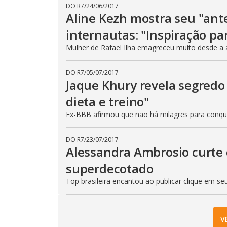
DO R7
/
24/06/2017
Aline Kezh mostra seu "ant
internautas: "Inspiração pa
Mulher de Rafael Ilha emagreceu muito desde a 
DO R7
/
05/07/2017
Jaque Khury revela segredo
dieta e treino"
Ex-BBB afirmou que não há milagres para conqu
DO R7
/
23/07/2017
Alessandra Ambrosio curte 
superdecotado
Top brasileira encantou ao publicar clique em s
V