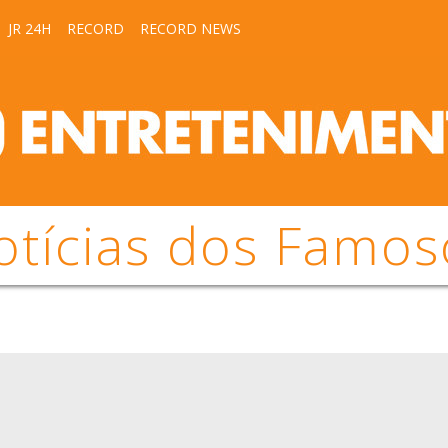
JR 24H
RECORD
RECORD NEWS
otícias dos Famos