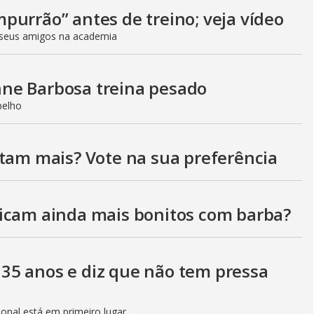
V
purrão” antes de treino; veja vídeo
seus amigos na academia
i
ne Barbosa treina pesado
d
pelho
stam mais? Vote na sua preferência
e
icam ainda mais bonitos com barba?
o
35 anos e diz que não tem pressa
sional está em primeiro lugar