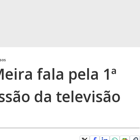
osos
eira fala pela 1ª
ssão da televisão