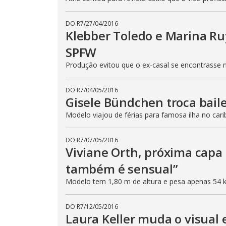
DO R7
/
27/04/2016
Klebber Toledo e Marina R
SPFW
Produção evitou que o ex-casal se encontrasse 
DO R7
/
04/05/2016
Gisele Bündchen troca bail
Modelo viajou de férias para famosa ilha no cari
DO R7
/
07/05/2016
Viviane Orth, próxima capa
também é sensual”
Modelo tem 1,80 m de altura e pesa apenas 54 
DO R7
/
12/05/2016
Laura Keller muda o visual