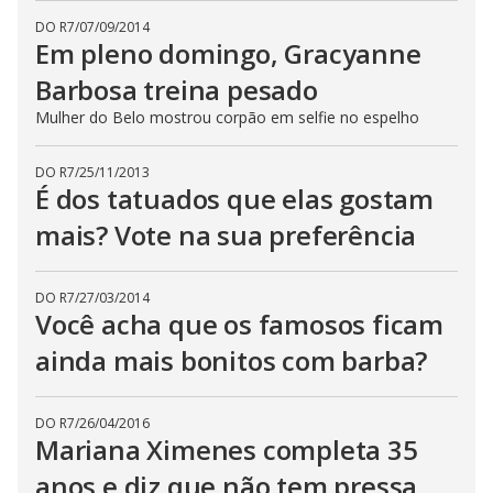
DO R7
/
07/09/2014
Em pleno domingo, Gracyanne
Barbosa treina pesado
Mulher do Belo mostrou corpão em selfie no espelho
DO R7
/
25/11/2013
É dos tatuados que elas gostam
mais? Vote na sua preferência
DO R7
/
27/03/2014
Você acha que os famosos ficam
ainda mais bonitos com barba?
DO R7
/
26/04/2016
Mariana Ximenes completa 35
anos e diz que não tem pressa