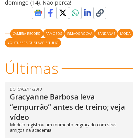
domingo (14). Não perca!
y
M
V
u
d
o
CÂMERA RECORD
FAMOSOS
IRMÃOS ROCHA
BANDANAS
MODA
i
YOUTUBERS GUSTAVO E TÚLIO
d
Últimas
e
DO R7
/
02/11/2013
Gracyanne Barbosa leva
o
“empurrão” antes de treino; veja
vídeo
Modelo registrou um momento engraçado com seus
amigos na academia