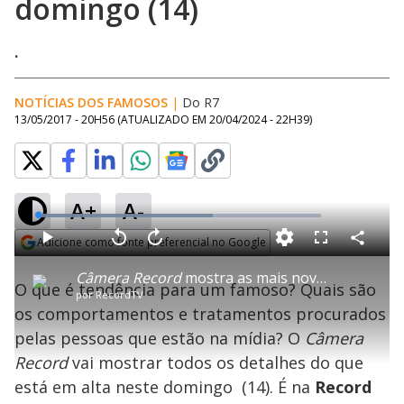
domingo (14)
.
NOTÍCIAS DOS FAMOSOS
|
Do R7
13/05/2017 - 20H56
(ATUALIZADO EM
20/04/2024 - 22H39
)
A+
A-
L
o
a
Adicione como fonte preferencial no Google
d
C
P
V
A
P
F
e
o
l
o
v
u
Opens in new window
d
m
a
l
a
l
:
Câmera Record
mostra as mais novas tendências entre os famosos neste domingo (14)
p
y
t
n
l
6
O que é tendência para um famoso? Quais são
a
a
ç
s
1
por
RecordTV
r
r
a
c
.
t
1
r
l
r
8
os comportamentos e tratamentos procurados
i
0
1
e
6
l
s
0
e
%
h
pelas pessoas que estão na mídia? O
e
s
Câmera
n
a
g
e
r
u
g
Record
vai mostrar todos os detalhes do que
n
u
a
d
n
o
d
está em alta neste domingo (14). É na
Record
s
o
s