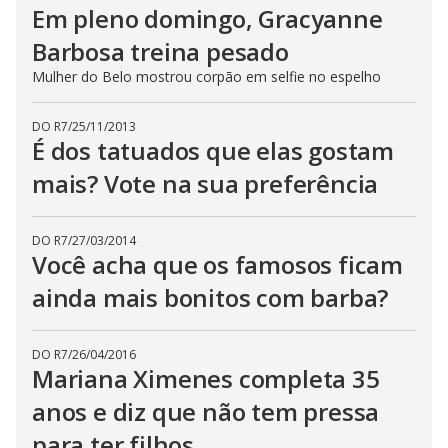
Em pleno domingo, Gracyanne
Barbosa treina pesado
Mulher do Belo mostrou corpão em selfie no espelho
DO R7
/
25/11/2013
É dos tatuados que elas gostam
mais? Vote na sua preferência
DO R7
/
27/03/2014
Você acha que os famosos ficam
ainda mais bonitos com barba?
DO R7
/
26/04/2016
Mariana Ximenes completa 35
anos e diz que não tem pressa
para ter filhos