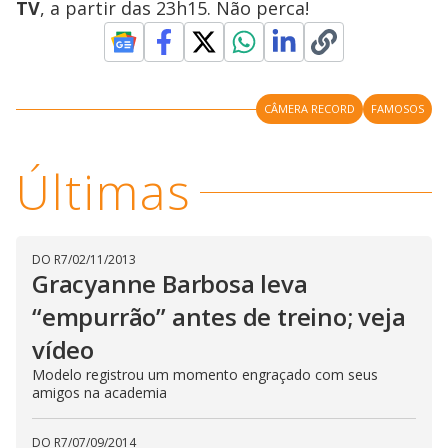
TV
, a partir das 23h15. Não perca!
y
M
V
u
d
o
CÂMERA RECORD
FAMOSOS
i
Últimas
d
e
DO R7
/
02/11/2013
Gracyanne Barbosa leva
“empurrão” antes de treino; veja
o
vídeo
Modelo registrou um momento engraçado com seus
amigos na academia
DO R7
/
07/09/2014