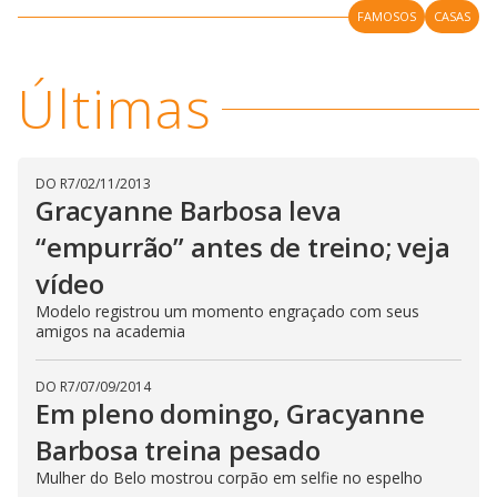
y
FAMOSOS
CASAS
M
V
u
d
o
Últimas
i
d
DO R7
/
02/11/2013
Gracyanne Barbosa leva
e
“empurrão” antes de treino; veja
vídeo
o
Modelo registrou um momento engraçado com seus
amigos na academia
DO R7
/
07/09/2014
Em pleno domingo, Gracyanne
Barbosa treina pesado
Mulher do Belo mostrou corpão em selfie no espelho