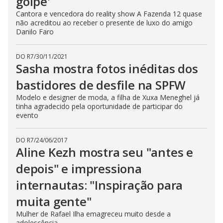
golpe'
Cantora e vencedora do reality show A Fazenda 12 quase
não acreditou ao receber o presente de luxo do amigo
Danilo Faro
DO R7
/
30/11/2021
Sasha mostra fotos inéditas dos
bastidores de desfile na SPFW
Modelo e designer de moda, a filha de Xuxa Meneghel já
tinha agradecido pela oportunidade de participar do
evento
DO R7
/
24/06/2017
Aline Kezh mostra seu "antes e
depois" e impressiona
internautas: "Inspiração para
muita gente"
Mulher de Rafael Ilha emagreceu muito desde a
adolescência