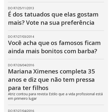
DO R7
/
25/11/2013
É dos tatuados que elas gostam
mais? Vote na sua preferência
DO R7
/
27/03/2014
Você acha que os famosos ficam
ainda mais bonitos com barba?
DO R7
/
26/04/2016
Mariana Ximenes completa 35
anos e diz que não tem pressa
para ter filhos
Atriz contou para revista Estilo que a vida profissional está
em primeiro lugar
DO R7
/
27/04/2016