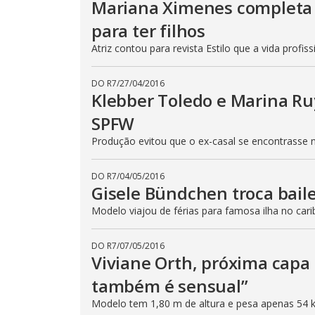
Mariana Ximenes completa 
para ter filhos
Atriz contou para revista Estilo que a vida profis
DO R7
/
27/04/2016
Klebber Toledo e Marina R
SPFW
Produção evitou que o ex-casal se encontrasse 
DO R7
/
04/05/2016
Gisele Bündchen troca bail
Modelo viajou de férias para famosa ilha no cari
DO R7
/
07/05/2016
Viviane Orth, próxima capa
também é sensual”
Modelo tem 1,80 m de altura e pesa apenas 54 