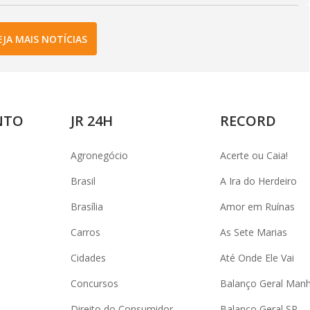
EJA MAIS NOTÍCIAS
NTO
JR 24H
RECORD
Agronegócio
Acerte ou Caia!
Brasil
A Ira do Herdeiro
Brasília
Amor em Ruínas
Carros
As Sete Marias
Cidades
Até Onde Ele Vai
Concursos
Balanço Geral Man
Direito do Consumidor
Balanço Geral SP