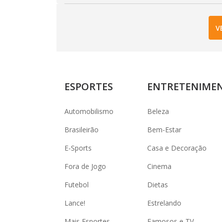
V
ESPORTES
ENTRETENIME
Automobilismo
Beleza
Brasileirão
Bem-Estar
E-Sports
Casa e Decoração
Fora de Jogo
Cinema
Futebol
Dietas
Lance!
Estrelando
Mais Esportes
Famosos e TV