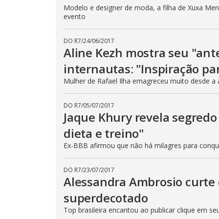
Modelo e designer de moda, a filha de Xuxa Mene
evento
DO R7
/
24/06/2017
Aline Kezh mostra seu "ant
internautas: "Inspiração pa
Mulher de Rafael Ilha emagreceu muito desde a 
DO R7
/
05/07/2017
Jaque Khury revela segredo
dieta e treino"
Ex-BBB afirmou que não há milagres para conqu
DO R7
/
23/07/2017
Alessandra Ambrosio curte 
superdecotado
Top brasileira encantou ao publicar clique em s