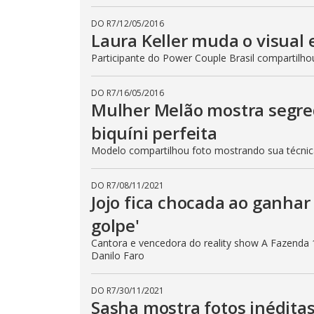
DO R7
/
12/05/2016
Laura Keller muda o visual
Participante do Power Couple Brasil compartilho
DO R7
/
16/05/2016
Mulher Melão mostra segre
biquíni perfeita
Modelo compartilhou foto mostrando sua técni
DO R7
/
08/11/2021
Jojo fica chocada ao ganhar 
golpe'
Cantora e vencedora do reality show A Fazenda 
Danilo Faro
DO R7
/
30/11/2021
Sasha mostra fotos inéditas