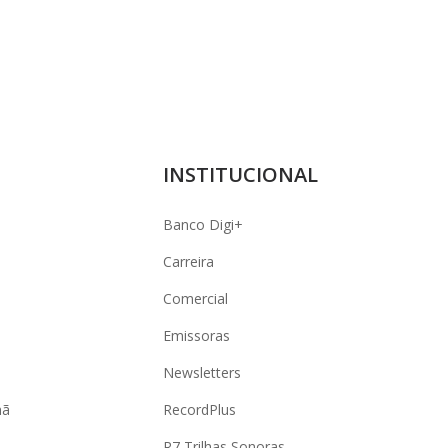
INSTITUCIONAL
Banco Digi+
Carreira
Comercial
Emissoras
Newsletters
hã
RecordPlus
R7 Trilhas Sonoras