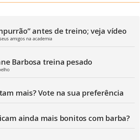
y
V
purrão” antes de treino; veja vídeo
seus amigos na academia
i
ne Barbosa treina pesado
d
pelho
stam mais? Vote na sua preferência
e
icam ainda mais bonitos com barba?
o