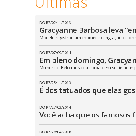
Últimas
DO R7
/
02/11/2013
Gracyanne Barbosa leva “em
Modelo registrou um momento engraçado com 
DO R7
/
07/09/2014
Em pleno domingo, Gracyan
Mulher do Belo mostrou corpão em selfie no es
DO R7
/
25/11/2013
É dos tatuados que elas go
DO R7
/
27/03/2014
Você acha que os famosos f
DO R7
/
26/04/2016