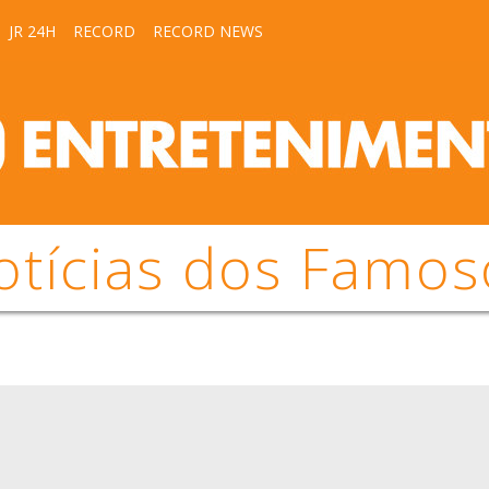
JR 24H
RECORD
RECORD NEWS
otícias dos Famos