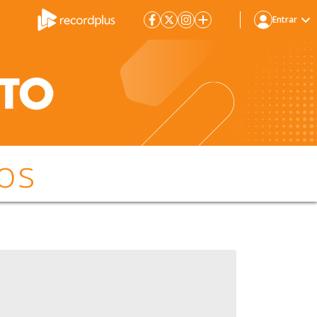
Entrar
os