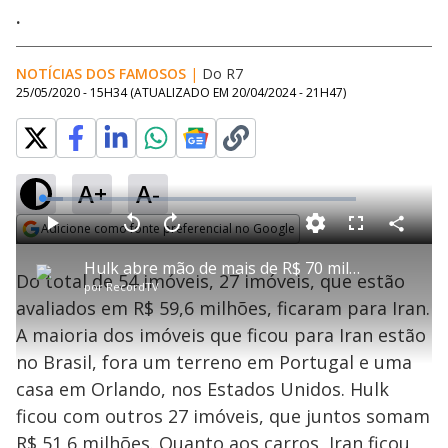
.
NOTÍCIAS DOS FAMOSOS
|
Do R7
25/05/2020 - 15H34
(ATUALIZADO EM
20/04/2024 - 21H47
)
A+
A-
L
o
a
Adicione como fonte preferencial no Google
d
C
P
V
A
P
F
e
o
l
o
v
u
Opens in new window
d
m
a
l
a
l
:
Hulk abre mão de mais de R$ 70 milhões em bens e imóveis em divórcio
p
y
t
n
l
6
Do total de 54 imóveis, 27 imóveis, que estão
a
a
ç
s
.
por
RecordTV
r
r
a
c
8
t
1
r
l
r
0
avaliados em R$ 59,6 milhões, ficaram para Iran.
i
0
1
e
%
l
s
0
e
h
A maioria dos imóveis que ficou para Iran estão
e
s
n
a
g
e
r
u
g
no Brasil, fora um terreno em Portugal e uma
n
u
a
d
n
o
d
casa em Orlando, nos Estados Unidos. Hulk
s
o
s
ficou com outros 27 imóveis, que juntos somam
R$ 51,6 milhões. Quanto aos carros, Iran ficou