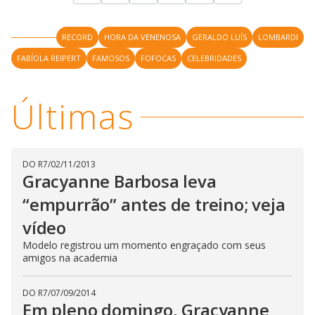
RECORD
HORA DA VENENOSA
GERALDO LUÍS
LOMBARDI
FABÍOLA REIPERT
FAMOSOS
FOFOCAS
CELEBRIDADES
Últimas
DO R7
/
02/11/2013
Gracyanne Barbosa leva
“empurrão” antes de treino; veja
vídeo
Modelo registrou um momento engraçado com seus
amigos na academia
DO R7
/
07/09/2014
Em pleno domingo, Gracyanne