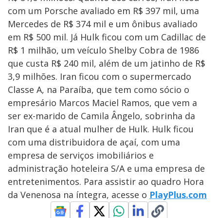
y
com um Porsche avaliado em R$ 397 mil, uma
M
V
u
d
Mercedes de R$ 374 mil e um ônibus avaliado
o
em R$ 500 mil. Já Hulk ficou com um Cadillac de
i
R$ 1 milhão, um veículo Shelby Cobra de 1986
que custa R$ 240 mil, além de um jatinho de R$
3,9 milhões. Iran ficou com o supermercado
d
Classe A, na Paraíba, que tem como sócio o
empresário Marcos Maciel Ramos, que vem a
e
ser ex-marido de Camila Ângelo, sobrinha da
Iran que é a atual mulher de Hulk. Hulk ficou
o
com uma distribuidora de açaí, com uma
empresa de serviços imobiliários e
administração hoteleira S/A e uma empresa de
entretenimentos. Para assistir ao quadro Hora
da Venenosa na íntegra, acesse o
PlayPlus.com