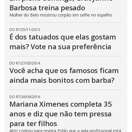
Barbosa treina pesado
Mulher do Belo mostrou corpão em selfie no espelho
DO R7
/
25/11/2013
É dos tatuados que elas gostam
mais? Vote na sua preferência
DO R7
/
27/03/2014
Você acha que os famosos ficam
ainda mais bonitos com barba?
DO R7
/
26/04/2016
Mariana Ximenes completa 35
anos e diz que não tem pressa
para ter filhos
Atriz contou para revista Estilo que a vida profissional está