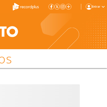
Entrar
os