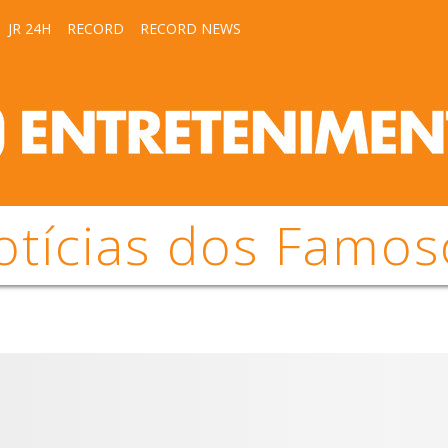
JR 24H
RECORD
RECORD NEWS
otícias dos Famos