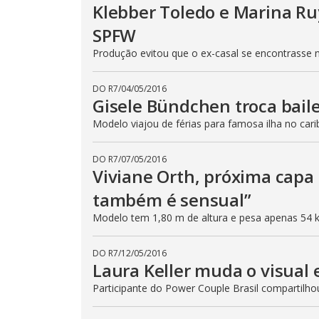
Klebber Toledo e Marina R
SPFW
Produção evitou que o ex-casal se encontrasse 
DO R7
/
04/05/2016
Gisele Bündchen troca bail
Modelo viajou de férias para famosa ilha no cari
DO R7
/
07/05/2016
Viviane Orth, próxima capa
também é sensual”
Modelo tem 1,80 m de altura e pesa apenas 54 
DO R7
/
12/05/2016
Laura Keller muda o visual
Participante do Power Couple Brasil compartilho