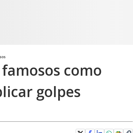
osos
a famosos como
plicar golpes