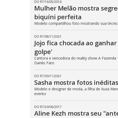
DO R7
/
16/05/2016
Mulher Melão mostra segre
biquíni perfeita
Modelo compartilhou foto mostrando sua técni
DO R7
/
08/11/2021
Jojo fica chocada ao ganhar 
golpe'
Cantora e vencedora do reality show A Fazenda 
Danilo Faro
DO R7
/
30/11/2021
Sasha mostra fotos inéditas
Modelo e designer de moda, a filha de Xuxa Mene
evento
DO R7
/
24/06/2017
Aline Kezh mostra seu "ant