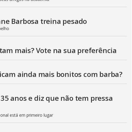
V
i
ne Barbosa treina pesado
pelho
d
stam mais? Vote na sua preferência
e
icam ainda mais bonitos com barba?
o
35 anos e diz que não tem pressa
sional está em primeiro lugar