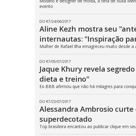
Modelo e designer de moda, a filha de Xuxa Mene
evento
DO R7
/
24/06/2017
Aline Kezh mostra seu "ant
internautas: "Inspiração pa
Mulher de Rafael Ilha emagreceu muito desde a 
DO R7
/
05/07/2017
Jaque Khury revela segredo
dieta e treino"
Ex-BBB afirmou que não há milagres para conqu
DO R7
/
23/07/2017
Alessandra Ambrosio curte 
superdecotado
Top brasileira encantou ao publicar clique em s