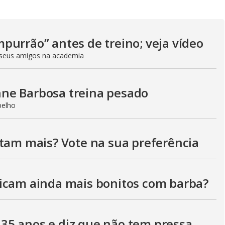
V
purrão” antes de treino; veja vídeo
i
seus amigos na academia
d
ne Barbosa treina pesado
pelho
e
stam mais? Vote na sua preferência
o
icam ainda mais bonitos com barba?
35 anos e diz que não tem pressa