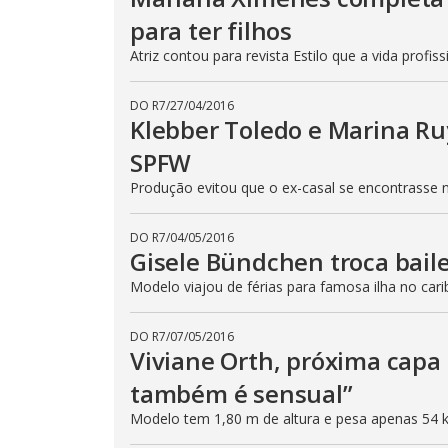
para ter filhos
Atriz contou para revista Estilo que a vida profis
DO R7
/
27/04/2016
Klebber Toledo e Marina R
SPFW
Produção evitou que o ex-casal se encontrasse 
DO R7
/
04/05/2016
Gisele Bündchen troca bail
Modelo viajou de férias para famosa ilha no cari
DO R7
/
07/05/2016
Viviane Orth, próxima capa
também é sensual”
Modelo tem 1,80 m de altura e pesa apenas 54 