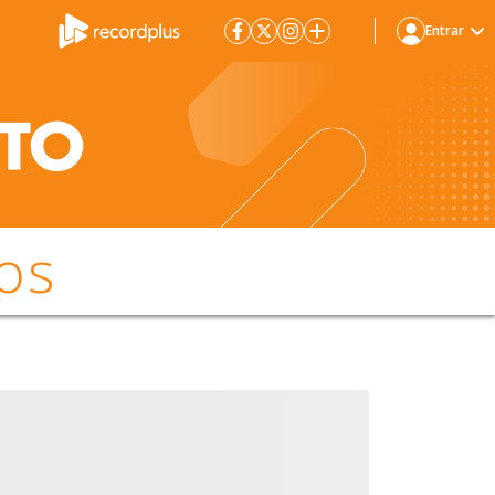
Entrar
os