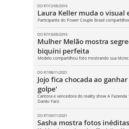
DO R7
/
12/05/2016
Laura Keller muda o visual
Participante do Power Couple Brasil compartilho
DO R7
/
16/05/2016
Mulher Melão mostra segre
biquíni perfeita
Modelo compartilhou foto mostrando sua técni
DO R7
/
08/11/2021
Jojo fica chocada ao ganhar 
golpe'
Cantora e vencedora do reality show A Fazenda 
Danilo Faro
DO R7
/
30/11/2021
Sasha mostra fotos inéditas