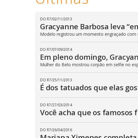
DO R7
/
02/11/2013
Gracyanne Barbosa leva “em
Modelo registrou um momento engraçado com 
DO R7
/
07/09/2014
Em pleno domingo, Gracyan
Mulher do Belo mostrou corpão em selfie no es
DO R7
/
25/11/2013
É dos tatuados que elas go
DO R7
/
27/03/2014
Você acha que os famosos f
DO R7
/
26/04/2016
Mariana Ximenes completa 