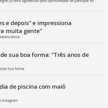
ghel já tinha agradecido pela oportunidade de participar do
es e depois" e impressiona
ra muita gente"
adolescência
 de sua boa forma: "Três anos de
istar boa forma
dia de piscina com maiô
eu Instagram