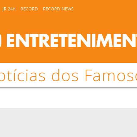
JR 24H
RECORD
RECORD NEWS
otícias dos Famos