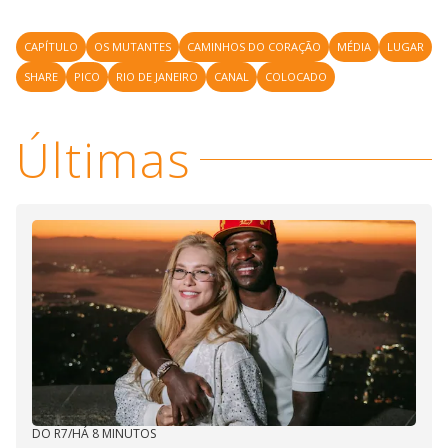
CAPÍTULO
OS MUTANTES
CAMINHOS DO CORAÇÃO
MÉDIA
LUGAR
SHARE
PICO
RIO DE JANEIRO
CANAL
COLOCADO
Últimas
DO R7
/
HÁ 8 MINUTOS