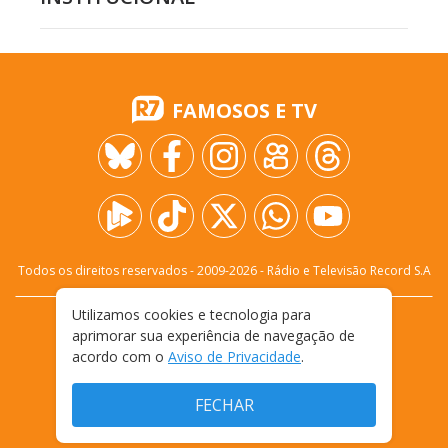
FAMOSOS E TV
Todos os direitos reservados - 2009-
2026
- Rádio e Televisão Record S.A
Utilizamos cookies e tecnologia para
CARREIRA
FALE CONOSCO
PRIVACIDADE
aprimorar sua experiência de navegação de
TERMOS E CONDIÇÕES DE USO
acordo com o
Aviso de Privacidade
.
FECHAR