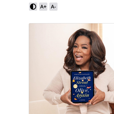
A+
A-