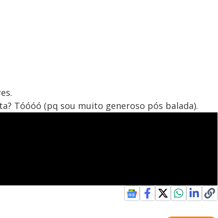
es.
a? Tóóóó (pq sou muito generoso pós balada).