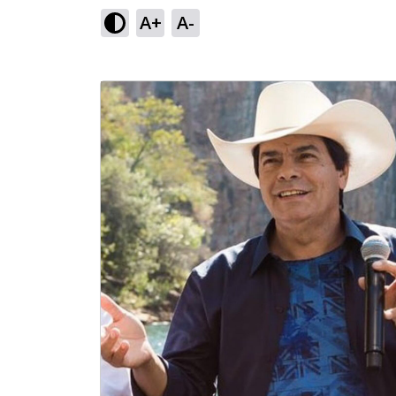
A+
A-