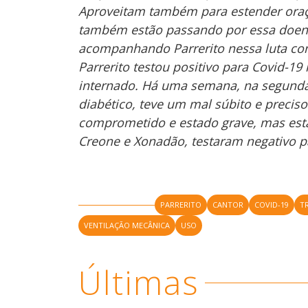
Aproveitam também para estender oraç
também estão passando por essa doenç
acompanhando Parrerito nessa luta cont
Parrerito testou positivo para Covid-19
internado. Há uma semana, na segunda-f
diabético, teve um mal súbito e preci
comprometido e estado grave, mas está
Creone e Xonadão, testaram negativo p
PARRERITO
CANTOR
COVID-19
T
VENTILAÇÃO MECÂNICA
USO
Últimas