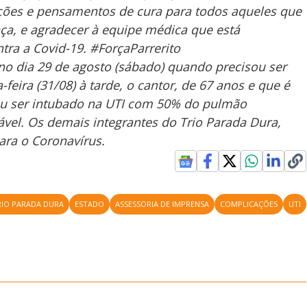
ões e pensamentos de cura para todos aqueles que
a, e agradecer à equipe médica que está
ra a Covid-19. #ForçaParrerito
 no dia 29 de agosto (sábado) quando precisou ser
eira (31/08) à tarde, o cantor, de 67 anos e que é
sou ser intubado na UTI com 50% do pulmão
vel. Os demais integrantes do Trio Parada Dura,
ara o Coronavírus.
RIO PARADA DURA
ESTADO
ASSESSORIA DE IMPRENSA
COMPLICAÇÕES
UTI