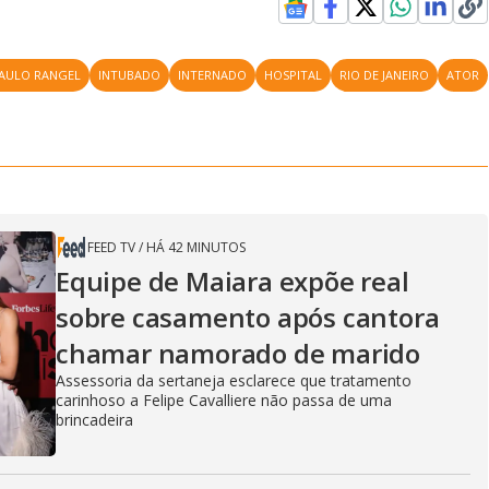
AULO RANGEL
INTUBADO
INTERNADO
HOSPITAL
RIO DE JANEIRO
ATOR
FEED TV
/
HÁ 42 MINUTOS
Equipe de Maiara expõe real
sobre casamento após cantora
chamar namorado de marido
Assessoria da sertaneja esclarece que tratamento
carinhoso a Felipe Cavalliere não passa de uma
brincadeira