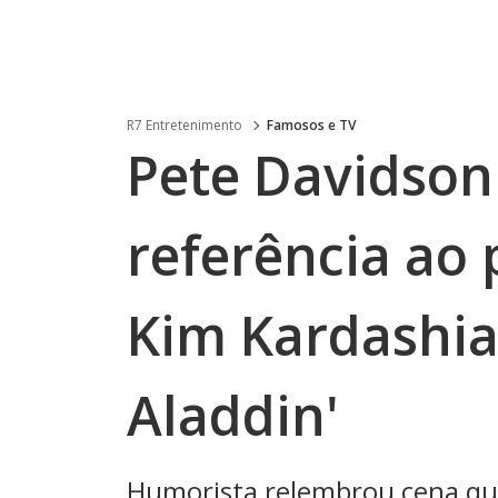
R7 Entretenimento
Famosos e TV
Pete Davidson
referência ao 
Kim Kardashia
Aladdin'
Humorista relembrou cena que