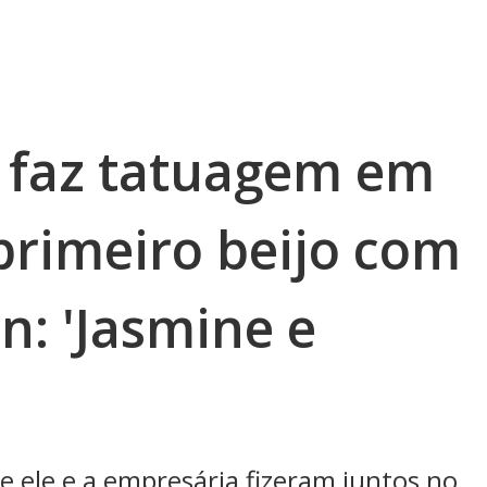
 faz tatuagem em
primeiro beijo com
n: 'Jasmine e
 ele e a empresária fizeram juntos no