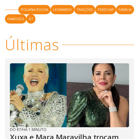
POLIANA ROCHA
LEONARDO
TRAIÇÕES
PERDOAR
FAMÍLIA
FAMOSOS
R7
Últimas
DO R7
/
HÁ 1 MINUTO
Xuxa e Mara Maravilha trocam