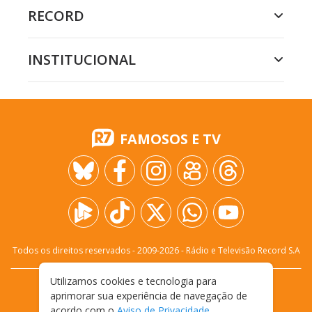
RECORD
INSTITUCIONAL
FAMOSOS E TV
Todos os direitos reservados - 2009-
2026
- Rádio e Televisão Record S.A
Utilizamos cookies e tecnologia para
CARREIRA
FALE CONOSCO
PRIVACIDADE
aprimorar sua experiência de navegação de
TERMOS E CONDIÇÕES DE USO
acordo com o
Aviso de Privacidade
.