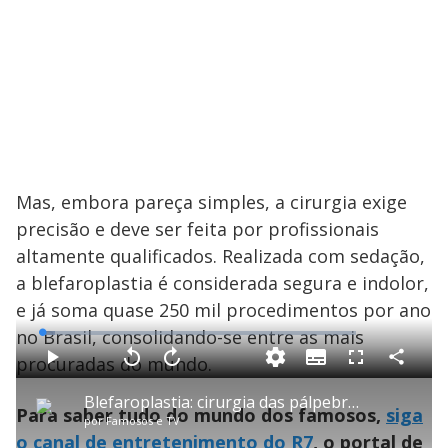
Mas, embora pareça simples, a cirurgia exige
precisão e deve ser feita por profissionais
altamente qualificados. Realizada com sedação,
a blefaroplastia é considerada segura e indolor,
e já soma quase 250 mil procedimentos por ano
no Brasil, consolidando-se entre as mais
L
o
a
procuradas do mundo.
S
d
u
C
P
V
A
P
F
e
b
o
l
o
v
u
d
t
m
a
l
a
l
:
Blefaroplastia: cirurgia das pálpebras cresce em popularidade por estética e saúde
i
p
y
t
n
l
4
Para saber tudo do mundo dos famosos,
siga
t
a
a
ç
s
.
por
Famosos e TV
l
r
r
a
c
2
e
t
1
r
r
0
o canal de entretenimento do R7
, o portal de
s
i
0
1
e
%