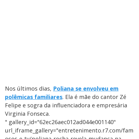
Nos últimos dias,
Poliana se envolveu em
polêmicas familiares
. Ela é mãe do cantor Zé
Felipe e sogra da influenciadora e empresária
Virginia Fonseca.
" gallery_id="62ec26aec012ad044e001140"
url_iframe_gallery="entretenimento.r7.com/fam
osos-e-tv/poliana-rocha-revela-mudanca-na-