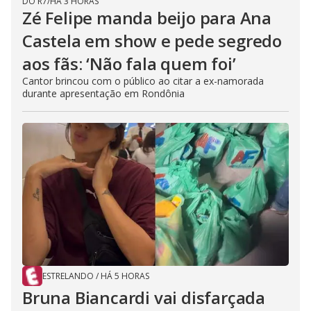
DO R7
/
HÁ 3 HORAS
Zé Felipe manda beijo para Ana
Castela em show e pede segredo
aos fãs: ‘Não fala quem foi’
Cantor brincou com o público ao citar a ex-namorada
durante apresentação em Rondônia
ESTRELANDO
/
HÁ 5 HORAS
Bruna Biancardi vai disfarçada