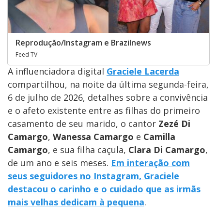
Reprodução/Instagram e Brazilnews
Feed TV
A influenciadora digital
Graciele Lacerda
compartilhou, na noite da última segunda-feira,
6 de julho de 2026, detalhes sobre a convivência
e o afeto existente entre as filhas do primeiro
casamento de seu marido, o cantor
Zezé Di
Camargo
,
Wanessa Camargo
e
Camilla
Camargo
, e sua filha caçula,
Clara Di Camargo
,
de um ano e seis meses.
Em interação com
seus seguidores no Instagram, Graciele
destacou o carinho e o cuidado que as irmãs
mais velhas dedicam à pequena
.