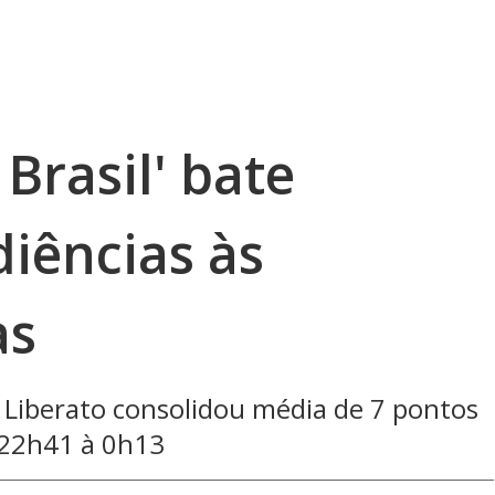
Brasil' bate
diências às
as
Liberato consolidou média de 7 pontos
s 22h41 à 0h13