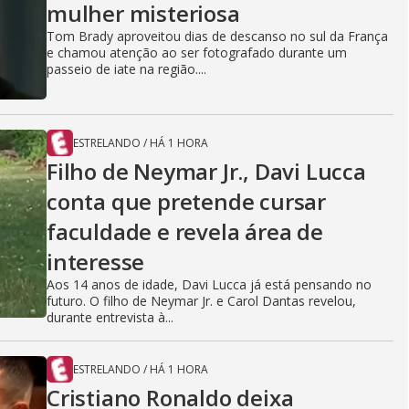
mulher misteriosa
Tom Brady aproveitou dias de descanso no sul da França
e chamou atenção ao ser fotografado durante um
passeio de iate na região....
ESTRELANDO
/
HÁ 1 HORA
Filho de Neymar Jr., Davi Lucca
conta que pretende cursar
faculdade e revela área de
interesse
Aos 14 anos de idade, Davi Lucca já está pensando no
futuro. O filho de Neymar Jr. e Carol Dantas revelou,
durante entrevista à...
ESTRELANDO
/
HÁ 1 HORA
Cristiano Ronaldo deixa