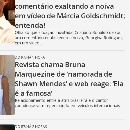
comentário exaltando a noiva
em vídeo de Márcia Goldschmidt;
entenda!
Olha só que situação inusitada! Cristiano Ronaldo deixou
um comentário enaltecendo a noiva, Georgina Rodríguez,
em um vídeo...
DO R7
/
HÁ 1 HORA
Revista chama Bruna
Marquezine de ‘namorada de
Shawn Mendes’ e web reage: ‘Ela
é a famosa’
Relacionamento entre a atriz brasileira e o cantor
canadense vem repercutindo em veículos internacionais
DO R7
/
HÁ 2 HORAS