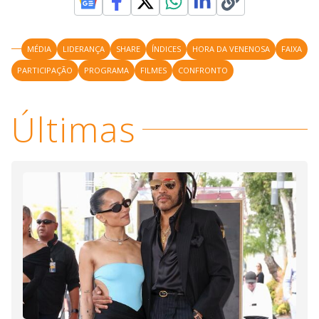
MÉDIA
LIDERANÇA
SHARE
ÍNDICES
HORA DA VENENOSA
FAIXA
PARTICIPAÇÃO
PROGRAMA
FILMES
CONFRONTO
Últimas