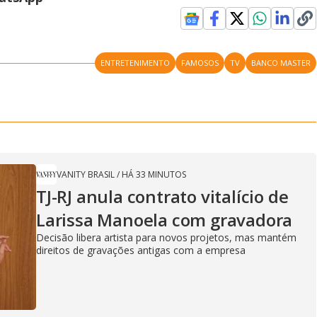
i
d
ENTRETENIMENTO
FAMOSOS
TV
BANCO MASTER
e
o
VANITY BRASIL
/
HÁ 33 MINUTOS
TJ-RJ anula contrato vitalício de
Larissa Manoela com gravadora
Decisão libera artista para novos projetos, mas mantém
direitos de gravações antigas com a empresa