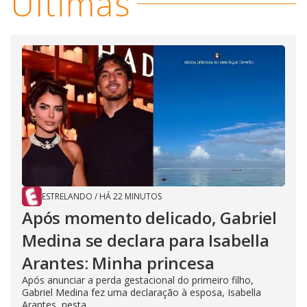
V
Últimas
i
d
e
o
ESTRELANDO
/
HÁ 22 MINUTOS
Após momento delicado, Gabriel
Medina se declara para Isabella
Arantes: Minha princesa
Após anunciar a perda gestacional do primeiro filho,
Gabriel Medina fez uma declaração à esposa, Isabella
Arantes, nesta...