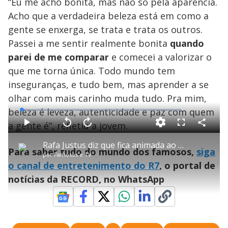
“Eu me acho bonita, mas não só pela aparência.
Acho que a verdadeira beleza está em como a
gente se enxerga, se trata e trata os outros.
Passei a me sentir realmente bonita
quando
parei de me comparar
e comecei a valorizar o
que me torna única. Todo mundo tem
inseguranças, e tudo bem, mas aprender a se
olhar com mais carinho muda tudo. Pra mim,
beleza é leveza, autenticidade e paz com quem
L
o
a
a gente é”, refletiu a jovem.
d
C
P
V
A
P
F
e
o
l
o
v
u
d
m
a
l
a
l
:
Rafa Justus diz que fica animada ao lavar a louça: ‘Faz parte do processo’
p
y
t
n
l
1
Para saber tudo do mundo dos famosos,
siga
a
a
ç
s
.
por
Famosos e TV
r
r
a
c
9
t
1
r
l
r
8
o canal de entretenimento do R7
, o portal de
i
0
1
e
%
l
s
0
e
h
notícias da RECORD, no WhatsApp
e
s
n
a
g
e
r
u
g
n
u
a
d
n
o
d
s
o
s