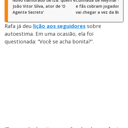
Novo namorado de Iza: quem é
Cunhada de Neymar fica n
João Vitor Silva, ator de ‘O
e fãs cobram jogador: ‘Q
Agente Secreto’
vai chegar a vez da Bruna?
Rafa já deu
lição aos seguidores
sobre
autoestima. Em uma ocasião, ela foi
questionada: “Você se acha bonita?”.