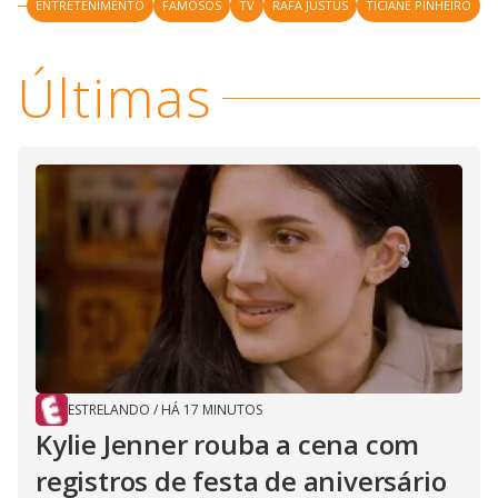
y
ENTRETENIMENTO
FAMOSOS
TV
RAFA JUSTUS
TICIANE PINHEIRO
M
V
u
d
Últimas
o
i
d
e
o
ESTRELANDO
/
HÁ 17 MINUTOS
Kylie Jenner rouba a cena com
registros de festa de aniversário