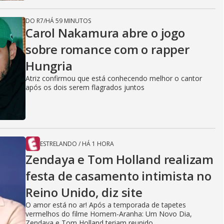
DO R7
/
HÁ 59 MINUTOS
Carol Nakamura abre o jogo
sobre romance com o rapper
Hungria
Atriz confirmou que está conhecendo melhor o cantor
após os dois serem flagrados juntos
ESTRELANDO
/
HÁ 1 HORA
Zendaya e Tom Holland realizam
festa de casamento intimista no
Reino Unido, diz site
O amor está no ar! Após a temporada de tapetes
vermelhos do filme Homem-Aranha: Um Novo Dia,
Zendaya e Tom Holland teriam reunido...