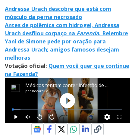
Andressa Urach descobre que está com
músculo da perna necrosado
Antes de polêmica com hidrogel, Andressa
Urach desfilou corpaço na
Fazenda
. Relembre
Yani de Simone pede por oração para
Andressa Urach; amigos famosos desejam
melhoras
Votação oficial:
Quem você quer que continue
na Fazenda?