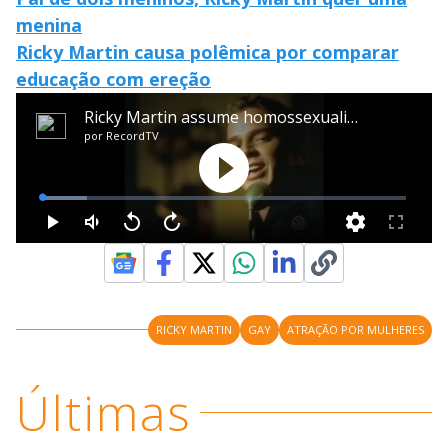
menina
Ricky Martin causa polêmica por comparar
educação com ereção
RICKY MARTIN
GAY
ATRAÇÃO POR MULHERES
Últimas