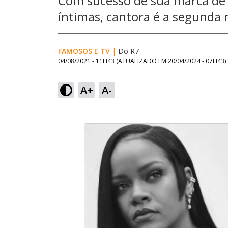
Com sucesso de sua marca de
íntimas, cantora é a segunda
FAMOSOS E TV
|
Do R7
04/08/2021 - 11H43
(ATUALIZADO EM
20/04/2024 - 07H43
)
A+
A-