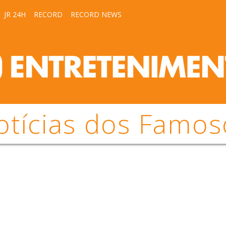
JR 24H
RECORD
RECORD NEWS
otícias dos Famos