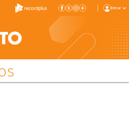
Entrar
os