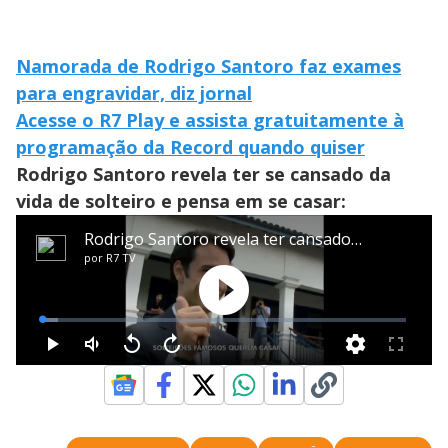
Namorada de Rodrigo Santoro faz exames
para engravidar, diz jornal
Acesse o R7 Play e assista gratuitamente à
programação da Record quando quiser
Rodrigo Santoro revela ter se cansado da
vida de solteiro e pensa em se casar: