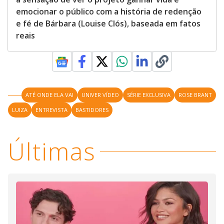
emocionar o público com a história de redenção
e fé de Bárbara (Louise Clós), baseada em fatos
reais
ATÉ ONDE ELA VAI
UNIVER VÍDEO
SÉRIE EXCLUSIVA
ROSE BRANT
LUIZA
ENTREVISTA
BASTIDORES
Últimas