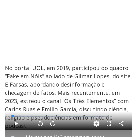
No portal UOL, em 2019, participou do quadro
“Fake em Nóis” ao lado de Gilmar Lopes, do site
E-Farsas, abordando desinformação e
checagem de fatos. Mais recentemente, em
2023, estreou o canal “Os Três Elementos” com
Carlos Ruas e Emilio Garcia, discutindo ciência,
religião e pseudociências em formato de
L
o
a
podcast.
d
C
P
V
A
F
e
o
l
o
v
u
d
m
a
l
a
l
: