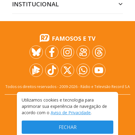
INSTITUCIONAL
FAMOSOS E TV
Todos os direitos reservados - 2009-
2026
- Rádio e Televisão Record S.A
Utilizamos cookies e tecnologia para
CARREIRA
FALE CONOSCO
PRIVACIDADE
aprimorar sua experiência de navegação de
TERMOS E CONDIÇÕES DE USO
acordo com o
Aviso de Privacidade
.
FECHAR